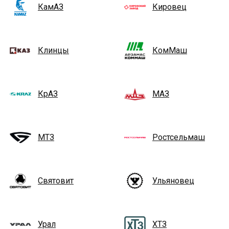
КамАЗ
Кировец
Клинцы
КомМаш
КрАЗ
МАЗ
МТЗ
Ростсельмаш
Святовит
Ульяновец
Урал
ХТЗ