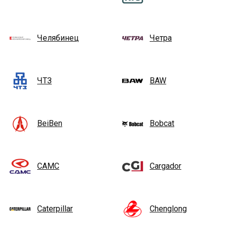
Челябинец
Четра
ЧТЗ
BAW
BeiBen
Bobcat
CAMC
Cargador
Caterpillar
Chenglong