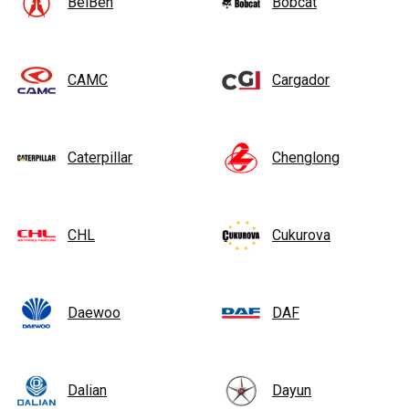
BeiBen
Bobcat
CAMC
Cargador
Caterpillar
Chenglong
CHL
Cukurova
Daewoo
DAF
Dalian
Dayun