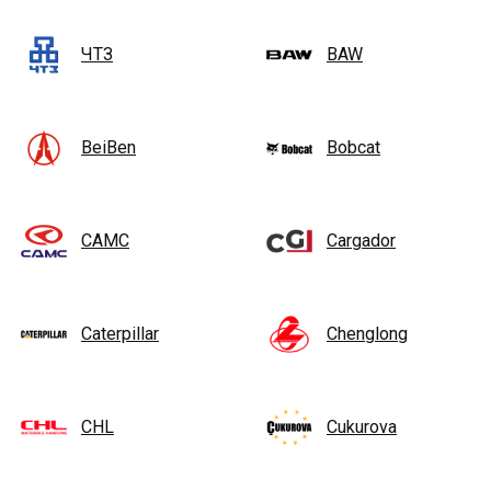
ЧТЗ
BAW
BeiBen
Bobcat
CAMC
Cargador
Caterpillar
Chenglong
CHL
Cukurova