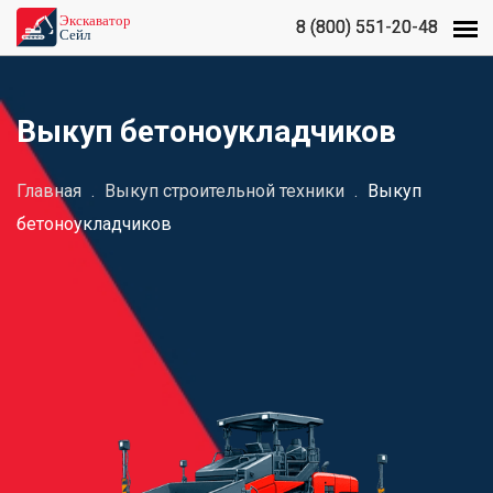
8 (800) 551-20-48
8 (800) 551-20-48
Выкуп бетоноукладчиков
Главная
.
Выкуп строительной техники
.
Выкуп
бетоноукладчиков