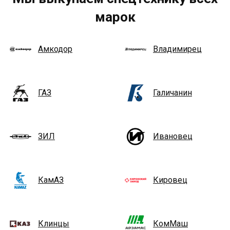
марок
Амкодор
Владимирец
ГАЗ
Галичанин
ЗИЛ
Ивановец
КамАЗ
Кировец
Клинцы
КомМаш