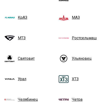
КрАЗ
МАЗ
МТЗ
Ростсельмаш
Святовит
Ульяновец
Урал
ХТЗ
Челябинец
Четра