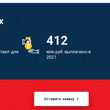
х
412
отают для
млн руб. выплачено в
2021
Оставить заявку