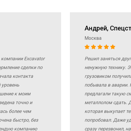
Андрей, Спецс
Москва
 компании Excavator
Решил заняться дру
ормление сделки по
ненужную технику. Э
ачала контакта
грузовиком получил
 уровень
побывала в аварии. 
ошение к моим
предлагали такую с
ведена точно и
металлолом сдать. Д
ась более чем
которая выкупает те
чена быстро, без
попробовал. Даже у
мендую компанию
сразу перезвонил, н