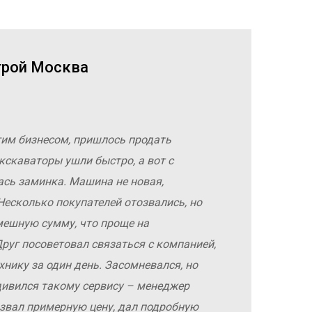
трой Москва
гим бизнесом, пришлось продать
кскаваторы ушли быстро, а вот с
ась заминка. Машина не новая,
Несколько покупателей отозвались, но
мешную сумму, что проще на
руг посоветовал связаться с компанией,
хнику за один день. Засомневался, но
дивился такому сервису – менеджер
азвал примерную цену, дал подробную