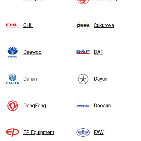
CHL
Cukurova
Daewoo
DAF
Dalian
Dayun
DongFeng
Doosan
EP Equipment
FAW