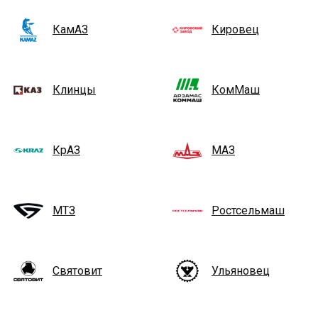
КамАЗ
Кировец
Клинцы
КомМаш
КрАЗ
МАЗ
МТЗ
Ростсельмаш
Святовит
Ульяновец