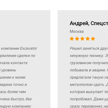
Андрей, Спецс
Москва
 компании Excavator
Решил заняться дру
ормление сделки по
ненужную технику. Э
ачала контакта
грузовиком получил
 уровень
побывала в аварии. 
ошение к моим
предлагали такую с
ведена точно и
металлолом сдать. Д
ась более чем
которая выкупает те
чена быстро, без
попробовал. Даже у
мендую компанию
сразу перезвонил, н