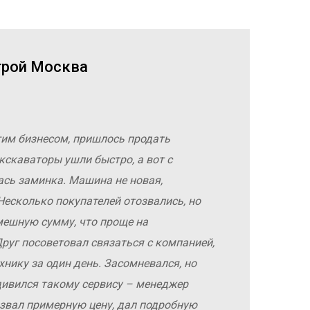
трой Москва
гим бизнесом, пришлось продать
кскаваторы ушли быстро, а вот с
ась заминка. Машина не новая,
Несколько покупателей отозвались, но
мешную сумму, что проще на
руг посоветовал связаться с компанией,
хнику за один день. Засомневался, но
дивился такому сервису – менеджер
азвал примерную цену, дал подробную