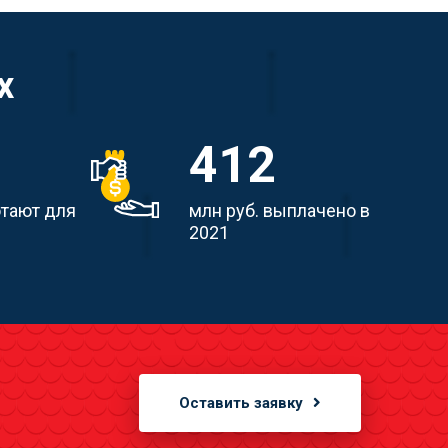
х
412
отают для
млн руб. выплачено в
2021
Оставить заявку