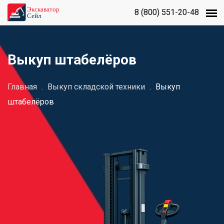
8 (800) 551-20-48
8 (800) 551-20-48
Выкуп штабелёров
Главная
.
Выкуп складской техники
.
Выкуп
штабелёров