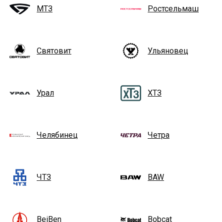
МТЗ
Ростсельмаш
Святовит
Ульяновец
Урал
ХТЗ
Челябинец
Четра
ЧТЗ
BAW
BeiBen
Bobcat