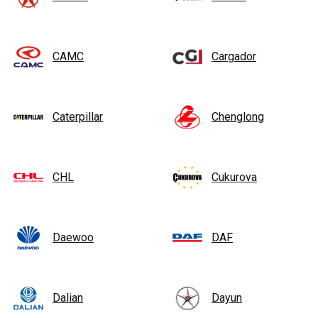
CAMC
Cargador
Caterpillar
Chenglong
CHL
Cukurova
Daewoo
DAF
Dalian
Dayun