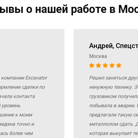
ывы о нашей работе в Мо
Андрей, Спецс
Москва
 компании Excavator
Решил заняться дру
ормление сделки по
ненужную технику. Э
ачала контакта
грузовиком получил
 уровень
побывала в аварии. 
ошение к моим
предлагали такую с
ведена точно и
металлолом сдать. Д
ась более чем
которая выкупает те