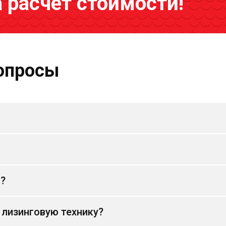
а расчёт стоимости!
опросы
и?
 лизинговую технику?