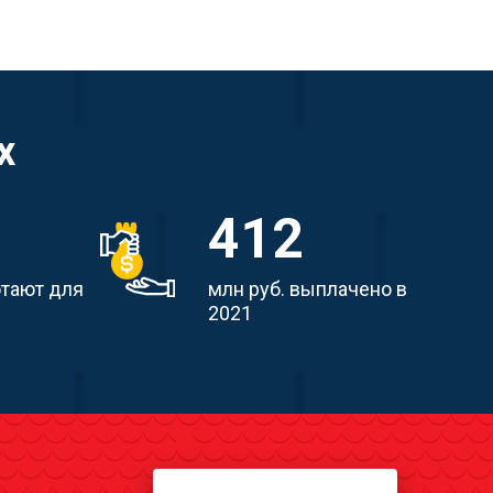
х
412
отают для
млн руб. выплачено в
2021