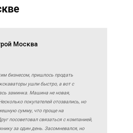
скве
трой Москва
гим бизнесом, пришлось продать
кскаваторы ушли быстро, а вот с
ась заминка. Машина не новая,
Несколько покупателей отозвались, но
мешную сумму, что проще на
руг посоветовал связаться с компанией,
хнику за один день. Засомневался, но