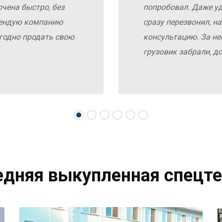
чена быстро, без
попробовал. Даже у
мендую компанию
сразу перезвонил, н
выгодно продать свою
консультацию. За не
грузовик забрали, д
едняя выкупленная спецте