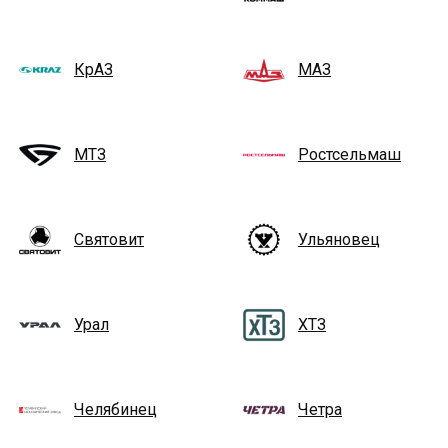
КрАЗ
МАЗ
МТЗ
Ростсельмаш
Святовит
Ульяновец
Урал
ХТЗ
Челябинец
Четра