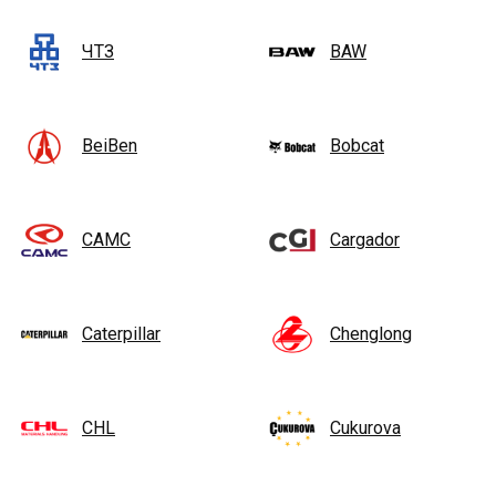
ЧТЗ
BAW
BeiBen
Bobcat
CAMC
Cargador
Caterpillar
Chenglong
CHL
Cukurova