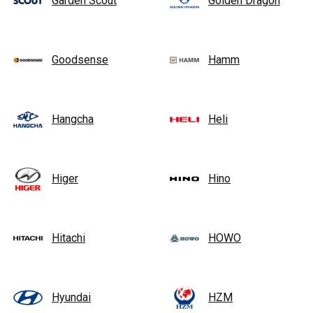
Garden Scout
Golden Dragon
Goodsense
Hamm
Hangcha
Heli
Higer
Hino
Hitachi
HOWO
Hyundai
HZM