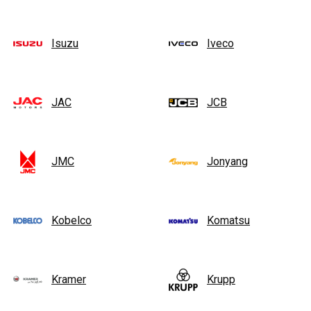
Isuzu
Iveco
JAC
JCB
JMC
Jonyang
Kobelco
Komatsu
Kramer
Krupp