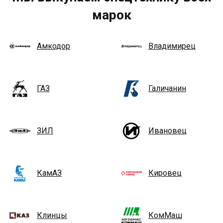
марок
Амкодор
Владимирец
ГАЗ
Галичанин
ЗИЛ
Ивановец
КамАЗ
Кировец
Клинцы
КомМаш