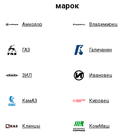
марок
Амкодор
Владимирец
ГАЗ
Галичанин
ЗИЛ
Ивановец
КамАЗ
Кировец
Клинцы
КомМаш