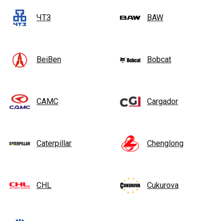
ЧТЗ
BAW
BeiBen
Bobcat
CAMC
Cargador
Caterpillar
Chenglong
CHL
Cukurova