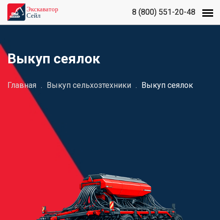
8 (800) 551-20-48
8 (800) 551-20-48
Выкуп сеялок
Главная
.
Выкуп сельхозтехники
.
Выкуп сеялок