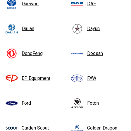
Daewoo
DAF
Dalian
Dayun
DongFeng
Doosan
EP Equipment
FAW
Ford
Foton
Garden Scout
Golden Dragon