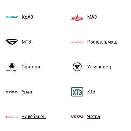
КрАЗ
МАЗ
МТЗ
Ростсельмаш
Святовит
Ульяновец
Урал
ХТЗ
Челябинец
Четра