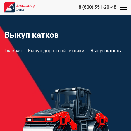
8 (800) 551-20-48
8 (800) 551-20-48
Выкуп катков
Главная
.
Выкуп дорожной техники
.
Выкуп катков