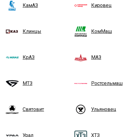
КамАЗ
Кировец
Клинцы
КомМаш
КрАЗ
МАЗ
МТЗ
Ростсельмаш
Святовит
Ульяновец
Урал
ХТЗ