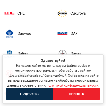
CHL
Cukurova
Daewoo
DAF
Dalian
Dayun
Здравствуйте!
На нашем сайте мы используем файлы cookie и
метрические программы, чтобы работа с сайтом
DongFeng
Doosan
https://excavatorsale.ru/ была удобной. Оставаясь на сайте,
вы подтверждаете согласие на обработку персональных
данных в соответствии с
политикой конфиденциальности
.
EP Equipment
FAW
ПОДРОБНЕЕ
ПРИНЯТЬ