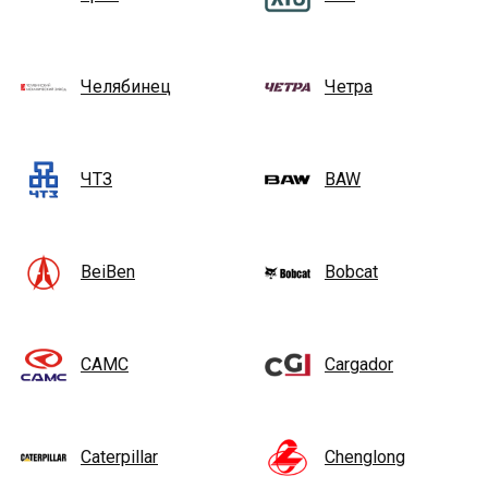
Челябинец
Четра
ЧТЗ
BAW
BeiBen
Bobcat
CAMC
Cargador
Caterpillar
Chenglong