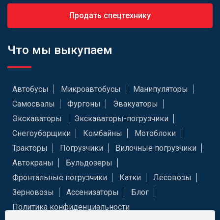
Продать спецтехнику
Что мы выкупаем
Автобусы
Микроавтобусы
Манипуляторы
Самосвалы
Фургоны
Эвакуаторы
Экскаваторы
Экскаваторы-погрузчики
Снегоуборщики
Комбайны
Мотоблоки
Тракторы
Погрузчики
Вилочные погрузчики
Автокраны
Бульдозеры
Фронтальные погрузчики
Катки
Лесовозы
Зерновозы
Ассенизаторы
Блог
Политика конфиденциальности