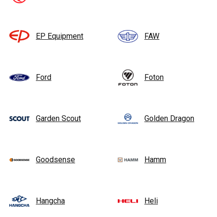
EP Equipment
FAW
Ford
Foton
Garden Scout
Golden Dragon
Goodsense
Hamm
Hangcha
Heli