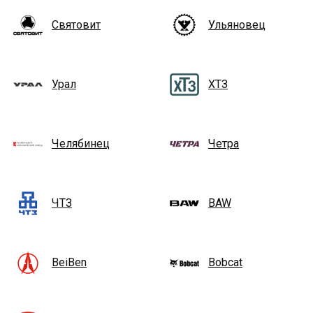
Святовит
Ульяновец
Урал
ХТЗ
Челябинец
Четра
ЧТЗ
BAW
BeiBen
Bobcat