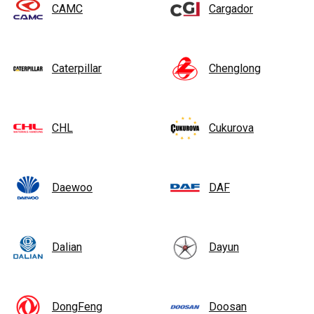
CAMC
Cargador
Caterpillar
Chenglong
CHL
Cukurova
Daewoo
DAF
Dalian
Dayun
DongFeng
Doosan