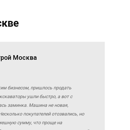
скве
трой Москва
гим бизнесом, пришлось продать
кскаваторы ушли быстро, а вот с
ась заминка. Машина не новая,
Несколько покупателей отозвались, но
мешную сумму, что проще на