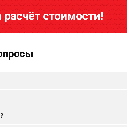
а расчёт стоимости!
опросы
и?