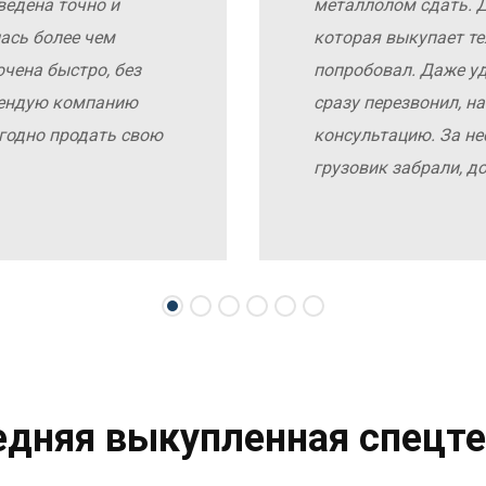
ведена точно и
металлолом сдать. Д
ась более чем
которая выкупает те
чена быстро, без
попробовал. Даже у
мендую компанию
сразу перезвонил, н
выгодно продать свою
консультацию. За не
грузовик забрали, д
едняя выкупленная спецте