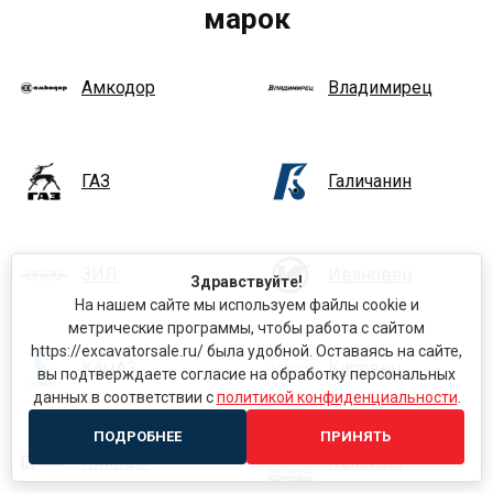
марок
Амкодор
Владимирец
ГАЗ
Галичанин
ЗИЛ
Ивановец
Здравствуйте!
На нашем сайте мы используем файлы cookie и
метрические программы, чтобы работа с сайтом
https://excavatorsale.ru/ была удобной. Оставаясь на сайте,
КамАЗ
Кировец
вы подтверждаете согласие на обработку персональных
данных в соответствии с
политикой конфиденциальности
.
ПОДРОБНЕЕ
ПРИНЯТЬ
Клинцы
КомМаш