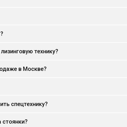
и?
 лизинговую технику?
родаже в Москве?
ить спецтехнику?
а стоянки?