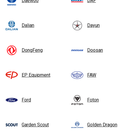
Daewoo
DAF
Dalian
Dayun
DongFeng
Doosan
EP Equipment
FAW
Ford
Foton
Garden Scout
Golden Dragon