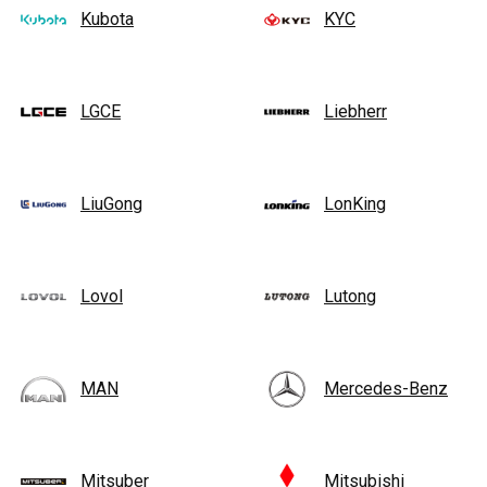
Kubota
KYC
LGCE
Liebherr
LiuGong
LonKing
Lovol
Lutong
MAN
Mercedes-Benz
Mitsuber
Mitsubishi