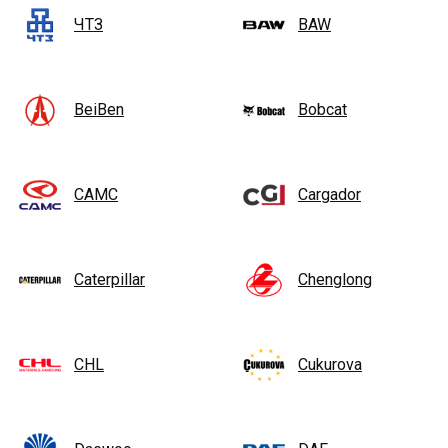
ЧТЗ
BAW
BeiBen
Bobcat
CAMC
Cargador
Caterpillar
Chenglong
CHL
Cukurova