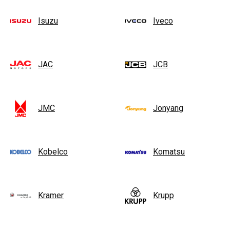
Isuzu
Iveco
JAC
JCB
JMC
Jonyang
Kobelco
Komatsu
Kramer
Krupp