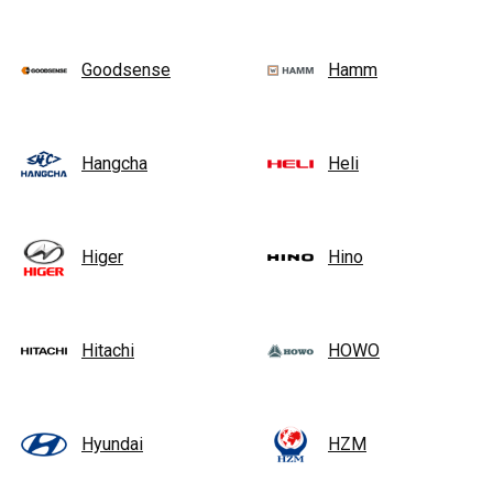
Goodsense
Hamm
Hangcha
Heli
Higer
Hino
Hitachi
HOWO
Hyundai
HZM