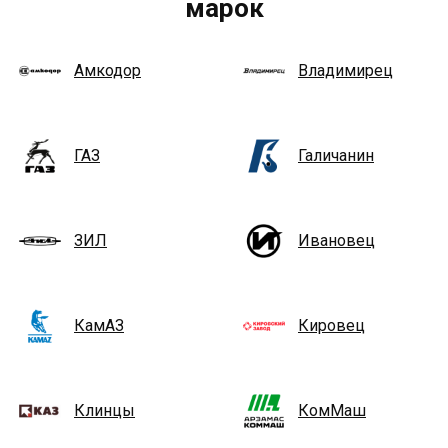
марок
Амкодор
Владимирец
ГАЗ
Галичанин
ЗИЛ
Ивановец
КамАЗ
Кировец
Клинцы
КомМаш