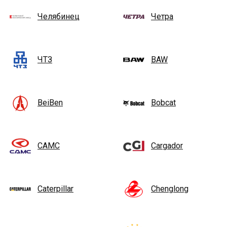
Челябинец
Четра
ЧТЗ
BAW
BeiBen
Bobcat
CAMC
Cargador
Caterpillar
Chenglong