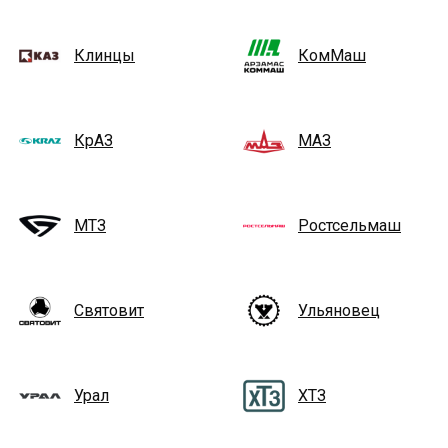
Клинцы
КомМаш
КрАЗ
МАЗ
МТЗ
Ростсельмаш
Святовит
Ульяновец
Урал
ХТЗ