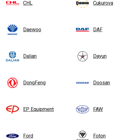
CHL
Cukurova
Daewoo
DAF
Dalian
Dayun
DongFeng
Doosan
EP Equipment
FAW
Ford
Foton