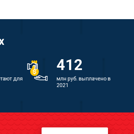
х
412
отают для
млн руб. выплачено в
2021