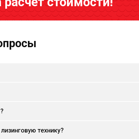
а расчёт стоимости!
опросы
и?
 лизинговую технику?