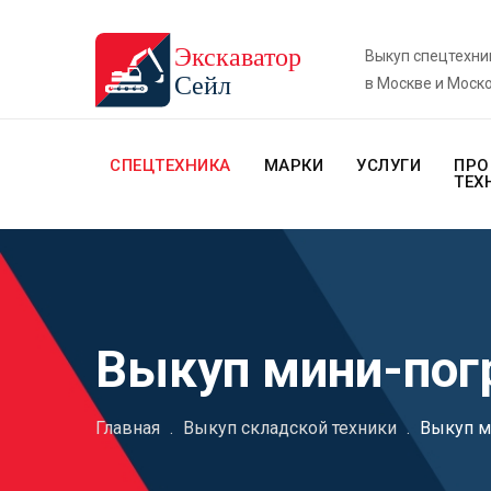
Выкуп спецтехни
в Москве и Моск
СПЕЦТЕХНИКА
МАРКИ
УСЛУГИ
ПРО
ТЕХ
Выкуп мини-пог
Главная
.
Выкуп складской техники
.
Выкуп м