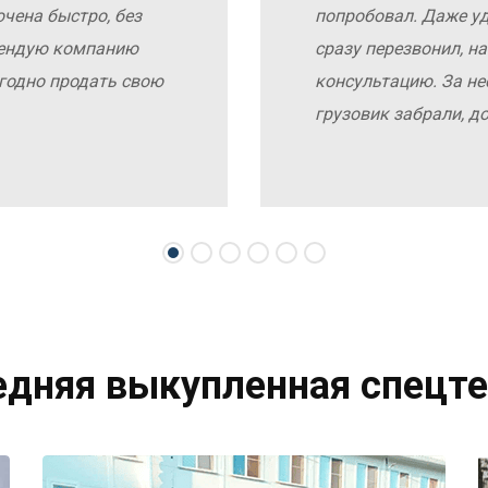
чена быстро, без
попробовал. Даже у
мендую компанию
сразу перезвонил, н
выгодно продать свою
консультацию. За не
грузовик забрали, д
едняя выкупленная спецте