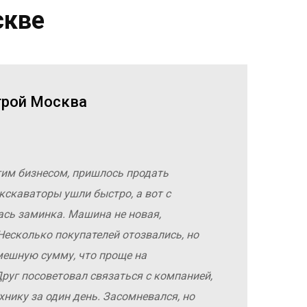
скве
трой Москва
гим бизнесом, пришлось продать
кскаваторы ушли быстро, а вот с
ась заминка. Машина не новая,
Несколько покупателей отозвались, но
мешную сумму, что проще на
руг посоветовал связаться с компанией,
хнику за один день. Засомневался, но