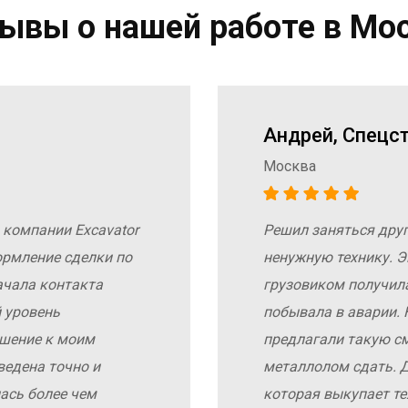
ывы о нашей работе в Мо
Андрей, Спецс
Москва
 компании Excavator
Решил заняться дру
ормление сделки по
ненужную технику. Э
ачала контакта
грузовиком получил
 уровень
побывала в аварии. 
ошение к моим
предлагали такую с
ведена точно и
металлолом сдать. Д
ась более чем
которая выкупает те