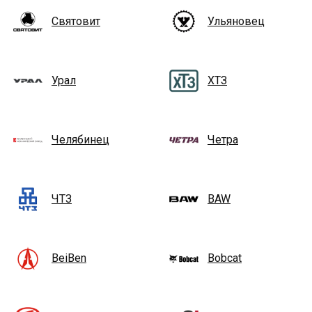
Святовит
Ульяновец
Урал
ХТЗ
Челябинец
Четра
ЧТЗ
BAW
BeiBen
Bobcat