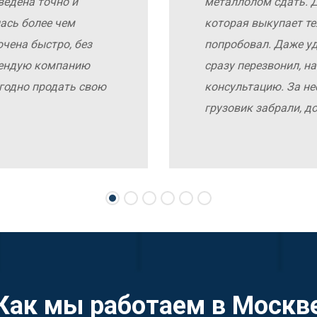
ведена точно и
металлолом сдать. Д
ась более чем
которая выкупает те
чена быстро, без
попробовал. Даже у
мендую компанию
сразу перезвонил, н
выгодно продать свою
консультацию. За не
грузовик забрали, д
Как мы работаем в Москв