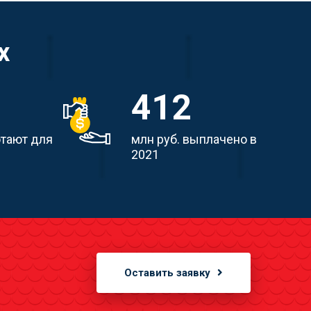
х
412
отают для
млн руб. выплачено в
2021
Оставить заявку