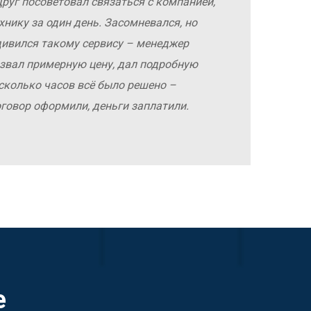
руг посоветовал связаться с компанией,
хнику за один день. Засомневался, но
дивился такому сервису – менеджер
азвал примерную цену, дал подробную
сколько часов всё было решено –
оговор оформили, деньги заплатили.
е