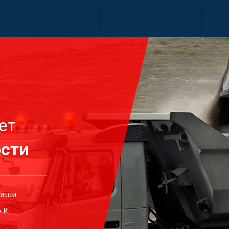
ет
ости
Наши
 и