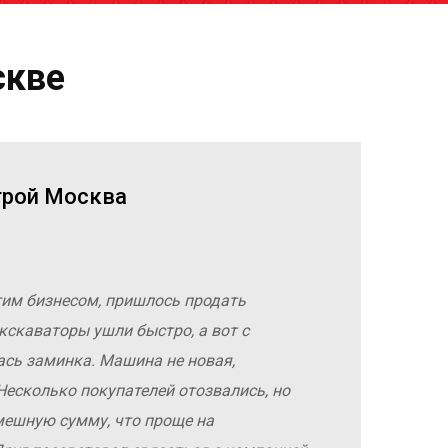
скве
трой Москва
гим бизнесом, пришлось продать
кскаваторы ушли быстро, а вот с
ась заминка. Машина не новая,
Несколько покупателей отозвались, но
мешную сумму, что проще на