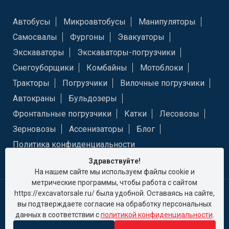
Автобусы
Микроавтобусы
Манипуляторы
Самосвалы
Фургоны
Эвакуаторы
Экскаваторы
Экскаваторы-погрузчики
Снегоуборщики
Комбайны
Мотоблоки
Тракторы
Погрузчики
Вилочные погрузчики
Автокраны
Бульдозеры
Фронтальные погрузчики
Катки
Лесовозы
Зерновозы
Ассенизаторы
Блог
Политика конфиденциальности
Здравствуйте!
На нашем сайте мы используем файлы cookie и
метрические программы, чтобы работа с сайтом
https://excavatorsale.ru/ была удобной. Оставаясь на сайте,
Excavator Sale (Экскаватор Сейл) в Москве © 2026
вы подтверждаете согласие на обработку персональных
Создание и продвижение сайта
Kuleshov.Studio
данных в соответствии с
политикой конфиденциальности
.
ИНН: 9721067022 КПП: 771501001 ОГРН: