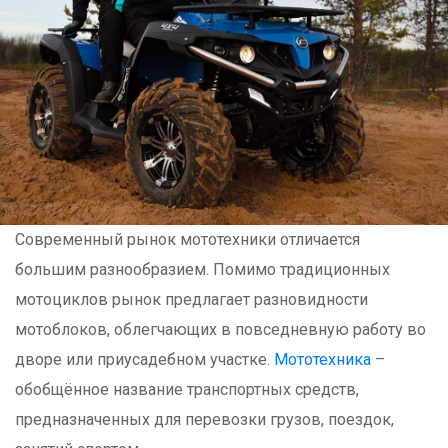
Современный рынок мототехники отличается
большим разнообразием. Помимо традиционных
мотоциклов рынок предлагает разновидности
мотоблоков, облегчающих в повседневную работу во
дворе или приусадебном участке.
Мототехника
–
обобщённое название транспортных средств,
предназначенных для перевозки грузов, поездок,