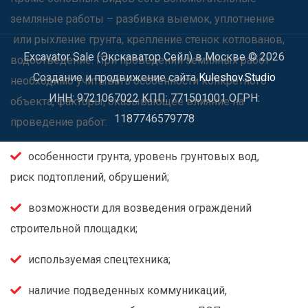
земляные работы – разбивка выемок, уплотнение
или рыхление грунта, крепление стенок котлованов,
Excavator Sale (Экскаватор Сейл) в Москве © 2026
водоотведение. При проведении земляных работ
Создание и продвижение сайта
Kuleshov.Studio
необходимо учитывать особенности конкретного
ИНН: 9721067022 КПП: 771501001 ОГРН:
объекта, факторы, оказывающее влияние на
1187746579778
проведение работ:
особенности грунта, уровень грунтовых вод,
риск подтоплений, обрушений;
возможности для возведения ограждений
строительной площадки;
используемая спецтехника;
наличие подведенных коммуникаций,