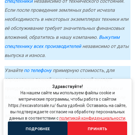
спецтехники
независимо от технического состояния.
Если после проведения земляных работ исчезла
необходимость в некоторых экземплярах техники или
её обслуживание требует значительных финансовых
вложений, обратитесь в нашу компанию.
Выкупим
спецтехнику всех производителей
независимо от даты
выпуска и износа.
Узнайте
по телефону
примерную стоимость, для
определения точной цены технический эксперт
Здравствуйте!
приедет на место стоянки в любую точку Москвы и
На нашем сайте мы используем файлы cookie и
Московской области в указанное вами время. После
метрические программы, чтобы работа с сайтом
https://excavatorsale.ru/ была удобной. Оставаясь на сайте,
согласования цены оформим сделку купли-продажи,
вы подтверждаете согласие на обработку персональных
заберём транспортное средство. Процедура выкупа
данных в соответствии с
политикой конфиденциальности
.
занимает несколько часов, в этот же день получите
ПОДРОБНЕЕ
ПРИНЯТЬ
деньги наличными или перечислением.