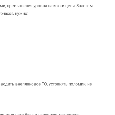
ми, превышения уровня натяжки цепи. Залогом
точасов нужно:
водить внеплановое ТО, устранять поломки, не
рительного бака в напорную магистраль,