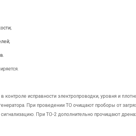
ости;
елей;
в.
иряется.
в контроле исправности электропроводки, уровня и плотн
 генератора. При проведении ТО очищают проборы от загря
 сигнализацию. При ТО-2 дополнительно прочищают дренаж