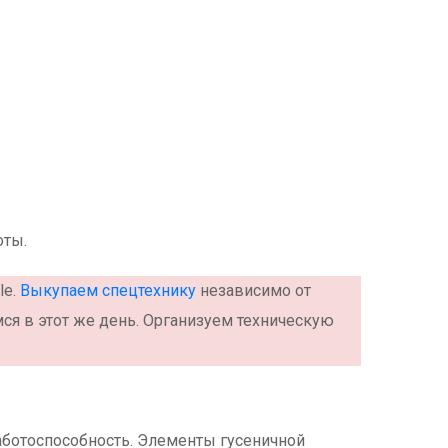
оты.
le.
Выкупаем спецтехнику
независимо от
ся в этот же день. Организуем техническую
работоспособность. Элементы гусеничной