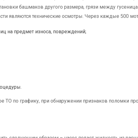
тановки башмаков другого размера, грязи между гусеница
асти являются технические осмотры. Через каждые 500 мо
иц на предмет износа, повреждений;
роцедуры.
ое ТО по графику, при обнаружении признаков поломки про
ить следующим образом – насос подает жидкость из расши