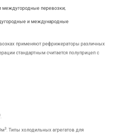
 и междугородные перевозки;
ждугородные и международные
возках применяют рефрижераторы различных
ерации стандартным считается полуприцеп с
3
.
3
0м
. Типы холодильных агрегатов для