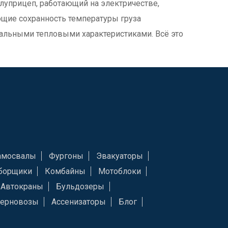
уприцеп, работающий на электричестве,
щие сохранность температуры груза
альными тепловыми характеристиками. Всё это
амосвалы
Фургоны
Эвакуаторы
борщики
Комбайны
Мотоблоки
Автокраны
Бульдозеры
Зерновозы
Ассенизаторы
Блог