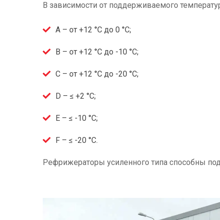
В зависимости от поддерживаемого температ
А – от +12 °C до 0 °C;
В – от +12 °C до -10 °C;
С – от +12 °C до -20 °C;
D – ≤ +2 °C;
E – ≤ -10 °C;
F – ≤ -20 °C.
Рефрижераторы усиленного типа способны подд