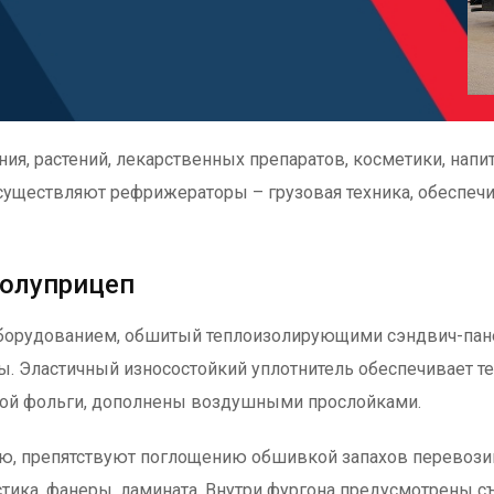
ия, растений, лекарственных препаратов, косметики, напи
существляют рефрижераторы – грузовая техника, обеспе
полуприцеп
борудованием, обшитый теплоизолирующими сэндвич-пан
ы. Эластичный износостойкий уплотнитель обеспечивает 
вой фольги, дополнены воздушными прослойками.
ию, препятствуют поглощению обшивкой запахов перевозим
тика, фанеры, ламината. Внутри фургона предусмотрены с