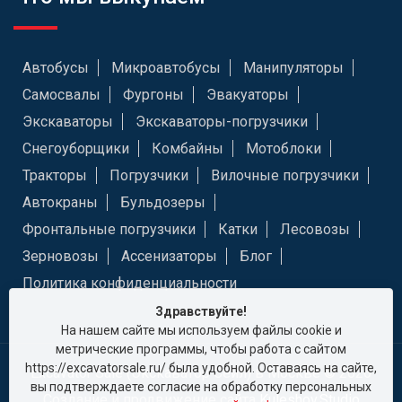
Автобусы
Микроавтобусы
Манипуляторы
Самосвалы
Фургоны
Эвакуаторы
Экскаваторы
Экскаваторы-погрузчики
Снегоуборщики
Комбайны
Мотоблоки
Тракторы
Погрузчики
Вилочные погрузчики
Автокраны
Бульдозеры
Фронтальные погрузчики
Катки
Лесовозы
Зерновозы
Ассенизаторы
Блог
Политика конфиденциальности
Здравствуйте!
На нашем сайте мы используем файлы cookie и
метрические программы, чтобы работа с сайтом
https://excavatorsale.ru/ была удобной. Оставаясь на сайте,
Excavator Sale (Экскаватор Сейл) в Москве © 2026
вы подтверждаете согласие на обработку персональных
Создание и продвижение сайта
Kuleshov.Studio