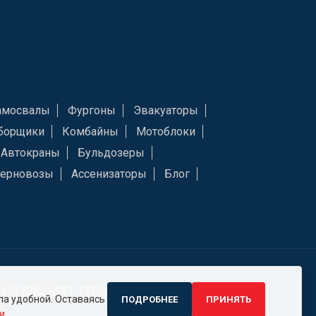
амосвалы
Фургоны
Эвакуаторы
борщики
Комбайны
Мотоблоки
Автокраны
Бульдозеры
Зерновозы
Ассенизаторы
Блог
21067022 КПП: 771501001 ОГРН: 1187746579778
ыла удобной. Оставаясь
ПОДРОБНЕЕ
ПРИНЯТЬ
и
.