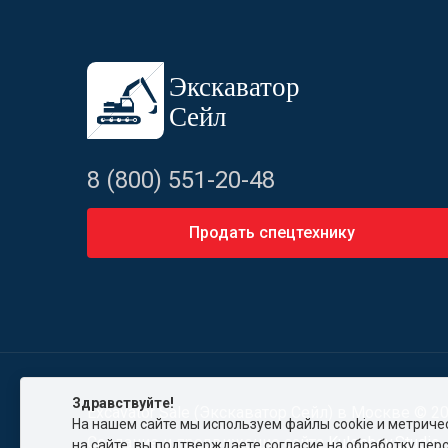
8 (800) 551-20-48
Продать спецтехнику
Здравствуйте!
Excavator Sale (Экскаватор Сейл) в Москве © 2
На нашем сайте мы используем файлы cookie и метрическ
Создание и продвижение сайта
Kuleshov.Studio
на сайте, вы подтверждаете согласие на обработку пер