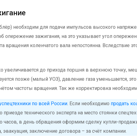
жигание
блёр) необходим для подачи импульсов высокого напряжен
б опережение зажигания, на это указывает угол опережени
ота вращения коленчатого вала непостоянна. Вследствие эт
ко увеличивается до прихода поршня в верхнюю точку, м
зуется позже (малый УОЗ), давление газа уменьшается, эт
учётом частоты вращения. Так же корректировка необходи
спецтехники по всей России
. Если необходимо
продать ко
о приезде технического эксперта на место стоянки спецт
ко часов, в день обращения оформим сделку купли-продаж
 эвакуация, заключение договора – за счёт компании.