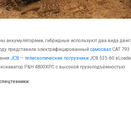
ны аккумуляторами, гибридные используют два вида двиг
2 году представила электрифицированный
самосвал
CAT 793 
пания
JCB
—
телескопические погрузчики
JCB 525-60 eLoadal
 экскаватор P&H 4800XPC с высокой грузоподъёмностью.
спецтехники: