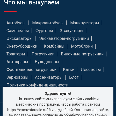
Что мы выкупаем
Автобусы
Микроавтобусы
Манипуляторы
Самосвалы
Фургоны
Эвакуаторы
Экскаваторы
Экскаваторы-погрузчики
Снегоуборщики
Комбайны
Мотоблоки
Тракторы
Погрузчики
Вилочные погрузчики
Автокраны
Бульдозеры
Фронтальные погрузчики
Катки
Лесовозы
Зерновозы
Ассенизаторы
Блог
Политика конфиденциальности
Здравствуйте!
На нашем сайте мы используем файлы cookie и
метрические программы, чтобы работа с сайтом
https://excavatorsale.ru/ была удобной. Оставаясь на сайте,
Excavator Sale (Экскаватор Сейл) в Москве © 2026
вы подтверждаете согласие на обработку персональных